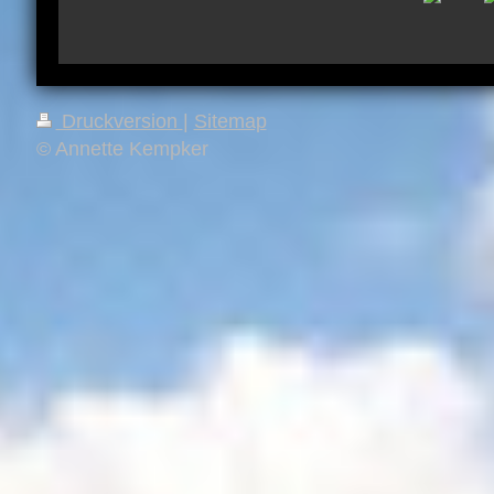
Druckversion
|
Sitemap
© Annette Kempker